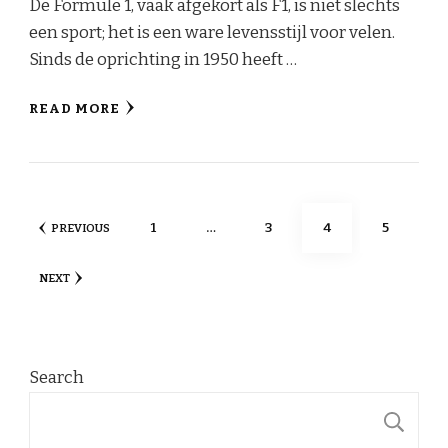
De Formule 1, vaak afgekort als F1, is niet slechts
een sport; het is een ware levensstijl voor velen.
Sinds de oprichting in 1950 heeft …
READ MORE
Posts
PAGE
PAGE
PAGE
PAGE
1
…
3
4
5
PREVIOUS
pagination
NEXT
Search
S