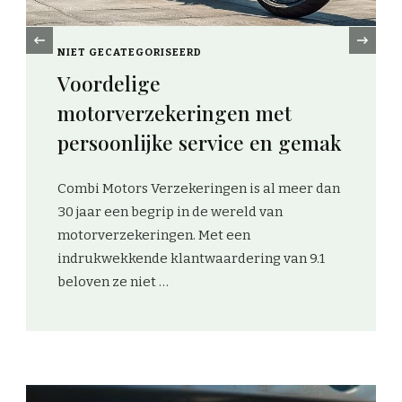
‹
NIET GECATEGORISEERD
Slimme gadgets voor
onderweg: altijd opgeladen en
duurzaam
Als je vaak onderweg bent, weet je hoe
belangrijk het is om je apparaten opgeladen
te houden. Niets is zo vervelend als een lege
batterij, …