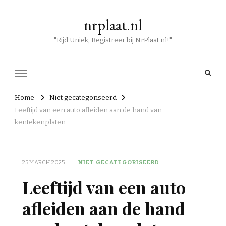
nrplaat.nl
"Rijd Uniek, Registreer bij NrPlaat.nl!"
Home
Niet gecategoriseerd
Leeftijd van een auto afleiden aan de hand van
kentekenplaten
25 MARCH 2025
NIET GECATEGORISEERD
Leeftijd van een auto
afleiden aan de hand