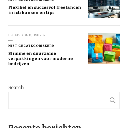
Flexibel en succesvol freelancen
in ict: kansen en tips
UPDATED ON
11 JUNE 2025
NIET GECATEGORISEERD
Slimme en duurzame
verpakkingen voor moderne
bedrijven
Search
S