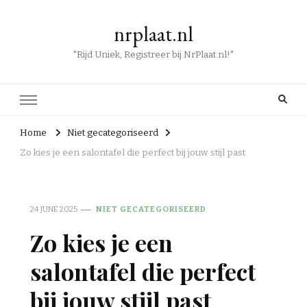
nrplaat.nl
"Rijd Uniek, Registreer bij NrPlaat.nl!"
Home
Niet gecategoriseerd
Zo kies je een salontafel die perfect bij jouw stijl past
24 JUNE 2025
NIET GECATEGORISEERD
Zo kies je een
salontafel die perfect
bij jouw stijl past