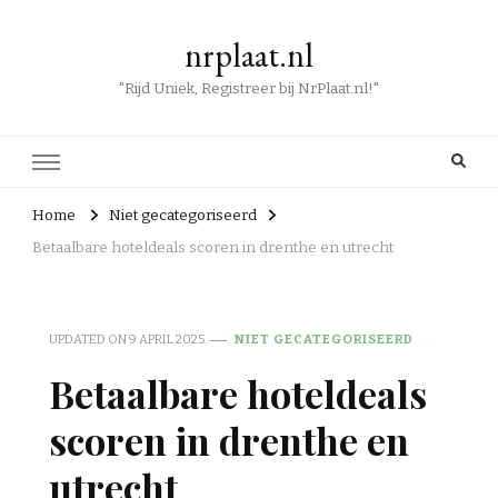
nrplaat.nl
"Rijd Uniek, Registreer bij NrPlaat.nl!"
Home
Niet gecategoriseerd
Betaalbare hoteldeals scoren in drenthe en utrecht
UPDATED ON
9 APRIL 2025
NIET GECATEGORISEERD
Betaalbare hoteldeals
scoren in drenthe en
utrecht