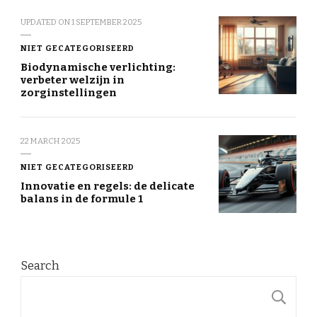
UPDATED ON
1 SEPTEMBER 2025
NIET GECATEGORISEERD
Biodynamische verlichting:
verbeter welzijn in
zorginstellingen
22 MARCH 2025
NIET GECATEGORISEERD
Innovatie en regels: de delicate
balans in de formule 1
Search
S