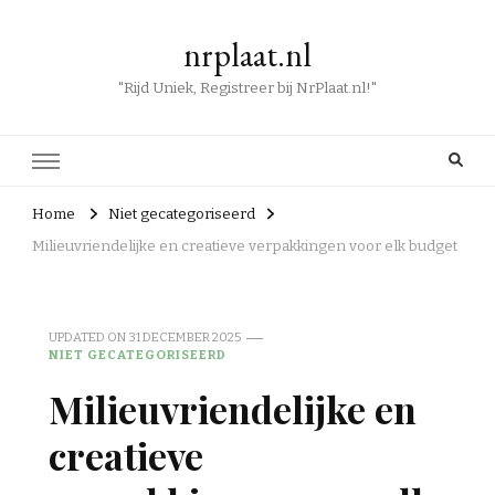
nrplaat.nl
"Rijd Uniek, Registreer bij NrPlaat.nl!"
Home
Niet gecategoriseerd
Milieuvriendelijke en creatieve verpakkingen voor elk budget
UPDATED ON
31 DECEMBER 2025
NIET GECATEGORISEERD
Milieuvriendelijke en
creatieve