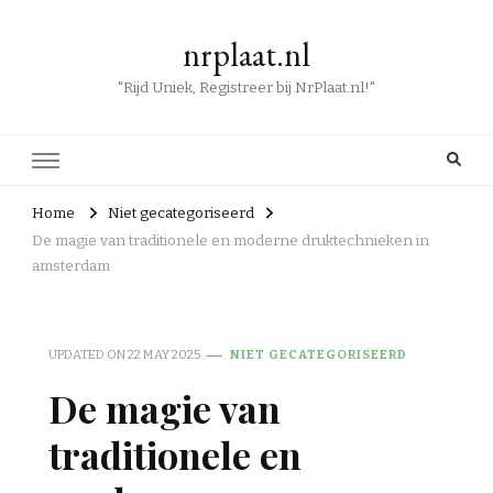
nrplaat.nl
"Rijd Uniek, Registreer bij NrPlaat.nl!"
Home
Niet gecategoriseerd
De magie van traditionele en moderne druktechnieken in
amsterdam
UPDATED ON
22 MAY 2025
NIET GECATEGORISEERD
De magie van
traditionele en